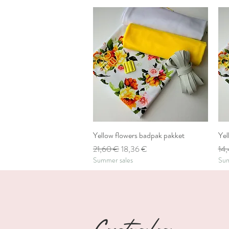
Yellow flowers badpak pakket
Aperçu rapide
Yel
Prix original
Prix promotionnel
Prix
21,60 €
18,36 €
14
Summer sales
Sum