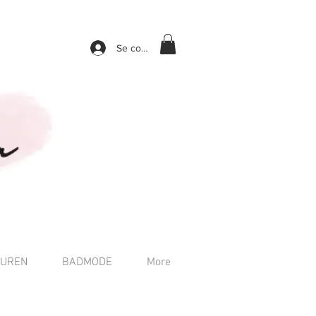
Se connecter
TUREN
BADMODE
More