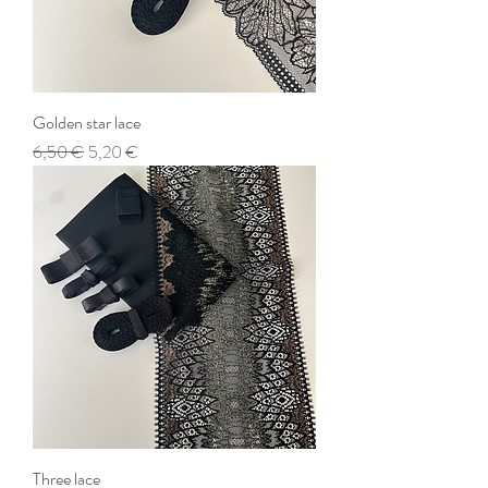
Golden star lace
Prix original
Prix promotionnel
6,50 €
5,20 €
Three lace