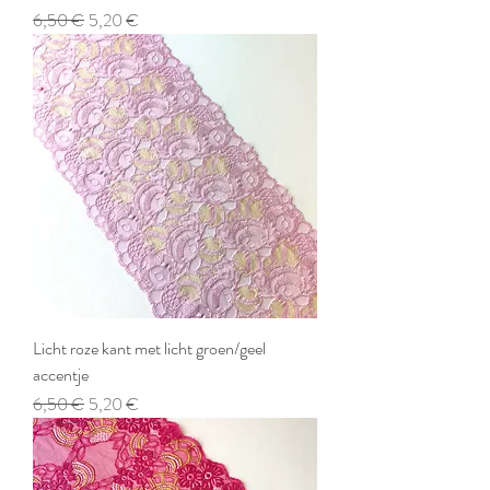
Prix original
Prix promotionnel
6,50 €
5,20 €
Licht roze kant met licht groen/geel
accentje
Prix original
Prix promotionnel
6,50 €
5,20 €