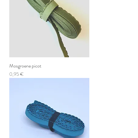
Mosgroene picot
Prix
0,95 €