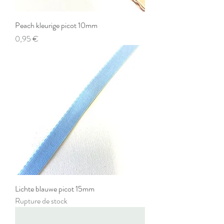
Peach kleurige picot 10mm
Prix
0,95 €
Lichte blauwe picot 15mm
Rupture de stock