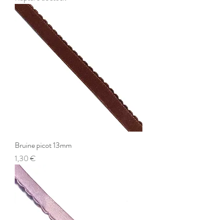
Bruine picot 13mm
Prix
1,30 €