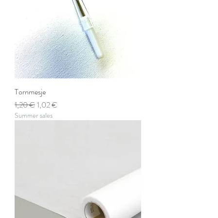
Tornmesje
Prix original
Prix promotionnel
1,20 €
1,02 €
Summer sales