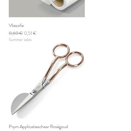
Vliesofix
Prix original
Prix promotionnel
0,60 €
0,51 €
Summer sales
Prym Applicatieschaar Roségoud