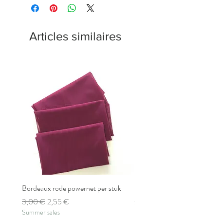
Articles similaires
Bordeaux rode powernet per stuk
Bordeaux rode powernet pe
Prix original
Prix promotionnel
Prix original
3,00 €
2,55 €
2,80 €
Summer sales
Summer sales