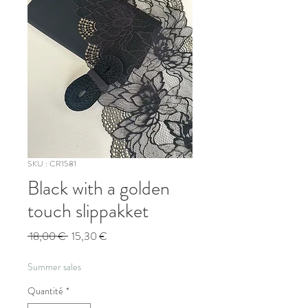
SKU : CR1581
Black with a golden
touch slippakket
Prix
Prix
 18,00 € 
15,30 €
original
promotionnel
Summer sales
Quantité
*