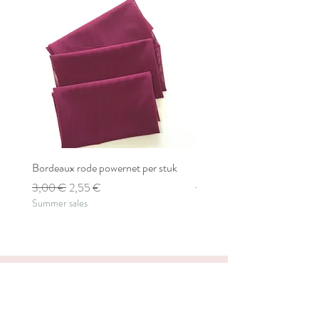
Bordeaux rode powernet per stuk
Bordeaux rode powernet pe
Prix original
Prix promotionnel
Prix original
3,00 €
2,55 €
2,80 €
Summer sales
Summer sales
Create a bra