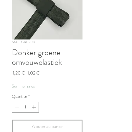
SKU : CR0208
Donker groene
omvouwelastiek
Prix
Prix
 1,20 € 
1,02 €
original
promotionnel
Summer sales
Quantité
*
Ajouter au panier