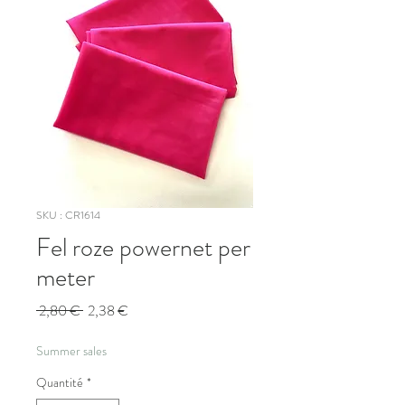
SKU : CR1614
Fel roze powernet per
meter
Prix
Prix
 2,80 € 
2,38 €
original
promotionnel
Summer sales
Quantité
*