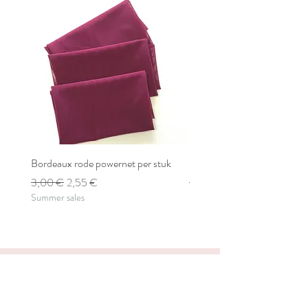
Bordeaux rode powernet per stuk
Bordeaux rode powernet pe
Prix original
Prix promotionnel
Prix original
3,00 €
2,55 €
2,80 €
Summer sales
Summer sales
Create a bra