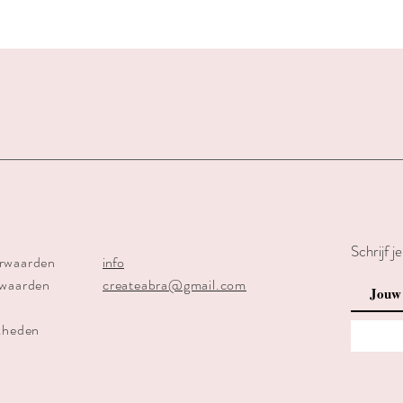
Schrijf j
rwaarden
info
rwaarden
createabra@gmail.com
kheden