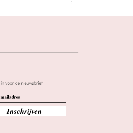
Prix original
Prix promotionnel
2,80 €
2,38 €
Summer sales
e in voor de nieuwsbrief
Inschrijven