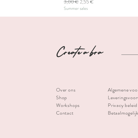
Prix original
Prix promotionnel
3,00 €
2,55 €
Summer sales
Create a bra
Over ons
Algemene voo
Shop
Leveringsvoo
Workshops
Privacy beleid
Contact
Betaalmogelij