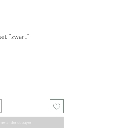
et "zwart"
otionnel
mmander et payer