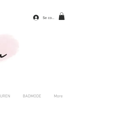
Se connecter
TUREN
BADMODE
More