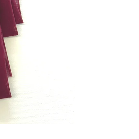
Bordeaux rode powernet per met