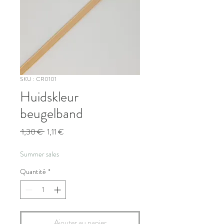
SKU : CR0101
Huidskleur
beugelband
Prix
Prix
 1,30 € 
1,11 €
original
promotionnel
Summer sales
Quantité
*
Ajouter au panier