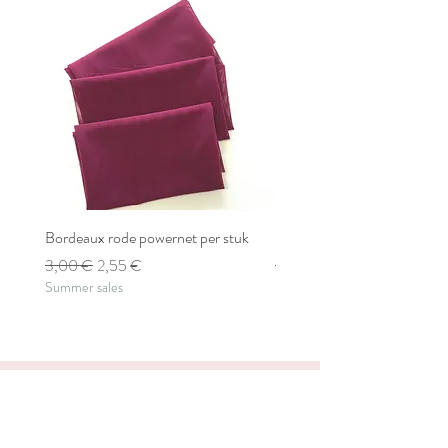
Bordeaux rode powernet per stuk
Bordeaux rode powernet pe
Prix original
Prix promotionnel
Prix original
3,00 €
2,55 €
2,80 €
Summer sales
Summer sales
Create a bra