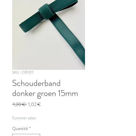
SKU : CR1312
Schouderband
donker groen 15mm
Prix
Prix
 1,20 € 
1,02 €
original
promotionnel
Summer sales
Quantité
*